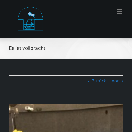
Zum
Inhalt
springen
Es ist vollbracht
Zurück
Vor
Zeige
grösseres
Bild