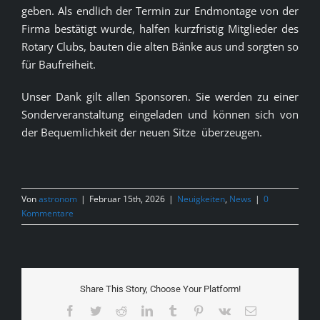
geben. Als endlich der Termin zur Endmontage von der
Firma bestätigt wurde, halfen kurzfristig Mitglieder des
Rotary Clubs, bauten die alten Bänke aus und sorgten so
für Baufreiheit.
Unser Dank gilt allen Sponsoren. Sie werden zu einer
Sonderveranstaltung eingeladen und können sich von
der Bequemlichkeit der neuen Sitze überzeugen.
Von
astronom
|
Februar 15th, 2026
|
Neuigkeiten
,
News
|
0
Kommentare
Share This Story, Choose Your Platform!
Facebook
Twitter
Reddit
LinkedIn
Tumblr
Pinterest
Vk
E-